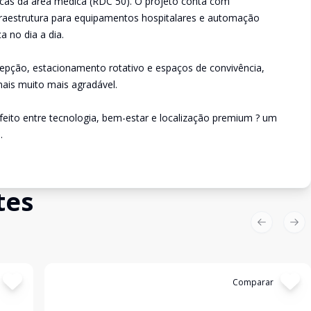
icas da área médica (RDC 50). O projeto conta com
nfraestrutura para equipamentos hospitalares e automação
a no dia a dia.
cepção, estacionamento rotativo e espaços de convivência,
nais muito mais agradável.
feito entre tecnologia, bem-estar e localização premium ? um
.
tes
Previous sl
Nex
Cód:
906815
Comparar