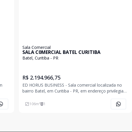
Sala Comercial
SALA C0MERCIAL BATEL CURITIBA
Batel, Curitiba - PR
R$ 2.194.966,75
Um
ED HORUS BUSINESS - Sala comercial localizada no
bairro Batel, em Curitiba - PR, em endereço privilegiado
e
na Avenida Vicente Machado, uma das vias mais
estar,
nobres e corporativas da cidade, com fácil acesso a
106
m²
1
ível.
serviços, conveniências, transporte urbano e impor