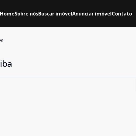
Home
Sobre nós
Buscar imóvel
Anunciar imóvel
Contato
ba
tiba