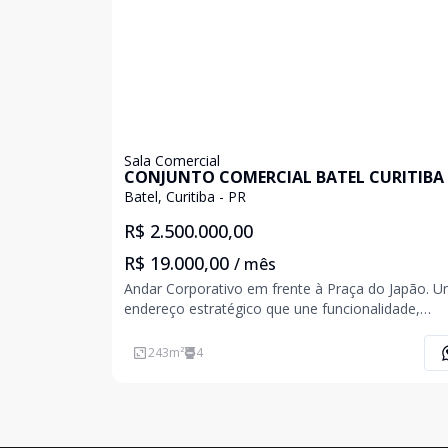
Sala Comercial
CONJUNTO COMERCIAL BATEL CURITIBA
Batel, Curitiba - PR
R$ 2.500.000,00
R$ 19.000,00
/ mês
Andar Corporativo em frente à Praça do Japão. 
endereço estratégico que une funcionalidade,
sofisticação e uma das vistas mais privilegiadas d
Curitiba, ideal para empresas que valorizam bem-
243
m²
4
produtividade e uma imagem corporativa de alto n