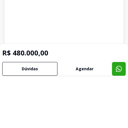
R$ 480.000,00
Dúvidas
Agendar
Imóveis semelhantes
Confira imóveis semelhantes
Cód:
907291
Comparar
Có