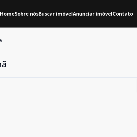
Home
Sobre nós
Buscar imóvel
Anunciar imóvel
Contato
ã
nã