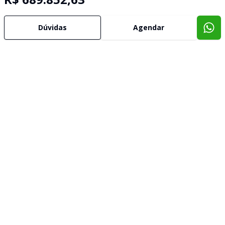
Dúvidas
Agendar
Imóveis semelhantes
Confira imóveis semelhantes
Cód:
906680
Comparar