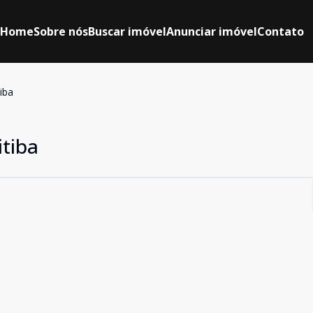
Home
Sobre nós
Buscar imóvel
Anunciar imóvel
Contato
iba
itiba