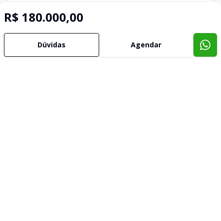
R$ 180.000,00
Dúvidas
Agendar
Imóveis semelhantes
Confira imóveis semelhantes
Cód:
CJ0121
Comparar