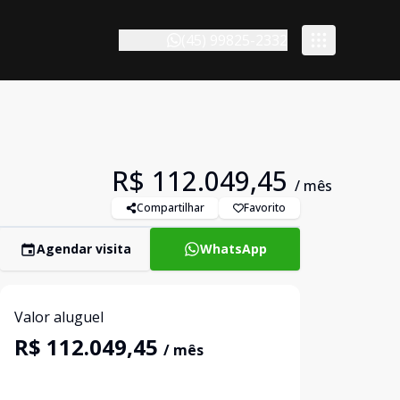
(45) 99825-2332
R$ 112.049,45
/ mês
Compartilhar
Favorito
Agendar visita
WhatsApp
Valor aluguel
R$ 112.049,45
/ mês