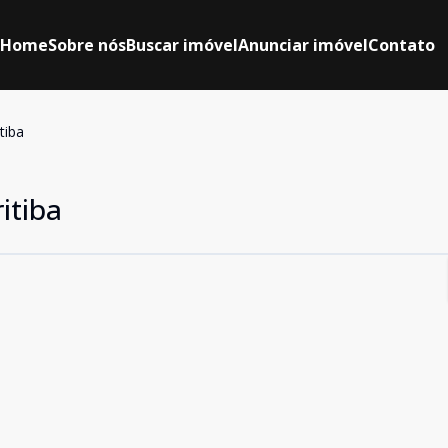
Home
Sobre nós
Buscar imóvel
Anunciar imóvel
Contato
tiba
itiba