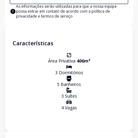
As informações serão utilizadas para que a nossa equipe
possa entrar em contato de acordo com a
política de
privacidade e termos de serviço
Características
Área Privativa
406
m²
3
Dormitório
s
5
Banheiro
s
3
Suíte
s
4
Vaga
s