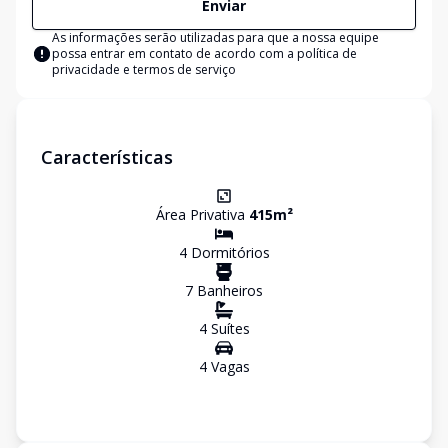
Enviar
As informações serão utilizadas para que a nossa equipe
possa entrar em contato de acordo com a
política de
privacidade e termos de serviço
Características
Área Privativa
415
m²
4
Dormitório
s
7
Banheiro
s
4
Suíte
s
4
Vaga
s