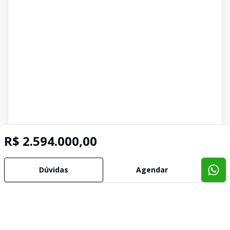
R$ 2.594.000,00
Imóveis semelhantes
Confira imóveis semelhantes
Dúvidas
Agendar
Cód:
907080
Comparar
Có