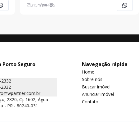
conforto e integração com a natureza. A planta
315
m²
4
5
contempla 4 suítes amplas, proporcionando
privacidade e bem-
a Porto Seguro
Navegação rápida
Home
Sobre nós
5-2332
Buscar imóvel
-2332
ro@wpartner.com.br
Anunciar imóvel
çu, 2820, Cj. 1602, Água
Contato
iba - PR - 80240-031