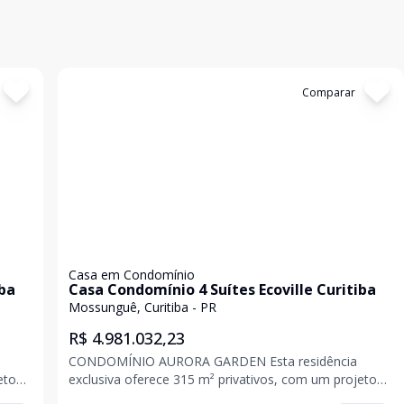
Cód:
906776
Comparar
Casa em Condomínio
iba
Casa Condomínio 4 Suítes Ecoville Curitiba
Mossunguê, Curitiba - PR
R$ 4.981.032,23
CONDOMÍNIO AURORA GARDEN Esta residência
eto
exclusiva oferece 315 m² privativos, com um projeto
ude,
arquitetônico contemporâneo que valoriza amplitude,