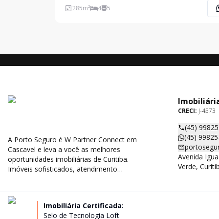
conforto e integração com a natureza. A planta
285
m²
4
5
contempla 4 suítes amplas, proporcionando
privacidade e b
Imobiliári
CRECI:
J-4573
(45) 9982
(45) 99825
A Porto Seguro é W Partner Connect em
portosegu
Cascavel e leva a você as melhores
Avenida Igua
oportunidades imobiliárias de Curitiba.
Verde, Curit
Imóveis sofisticados, atendimento
personalizado e curadoria especializada.
Imobiliária Certificada:
Selo de Tecnologia Loft