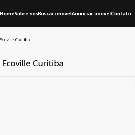
Home
Sobre nós
Buscar imóvel
Anunciar imóvel
Contato
coville Curitiba
Ecoville Curitiba