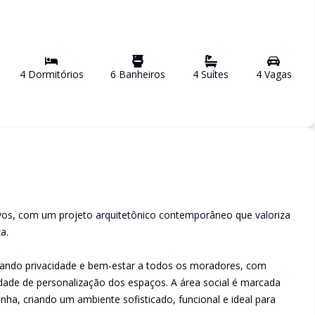
4
Dormitório
s
6
Banheiro
s
4
Suíte
s
4
Vaga
s
tivos, com um projeto arquitetônico contemporâneo que valoriza
a.
nando privacidade e bem-estar a todos os moradores, com
lidade de personalização dos espaços. A área social é marcada
zinha, criando um ambiente sofisticado, funcional e ideal para