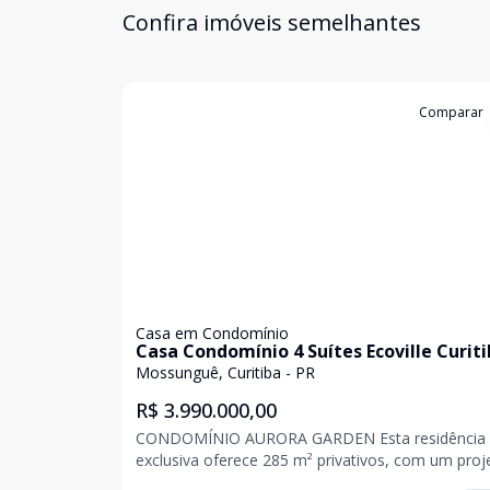
Confira imóveis semelhantes
Cód:
906775
Comparar
Casa em Condomínio
Casa Condomínio 4 Suítes Ecoville Curit
Mossunguê, Curitiba - PR
R$ 3.990.000,00
CONDOMÍNIO AURORA GARDEN Esta residência
exclusiva oferece 285 m² privativos, com um proj
arquitetônico contemporâneo que valoriza amplit