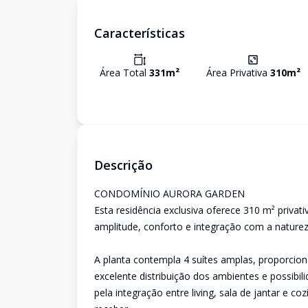
Características
Área Total
331
m²
Área Privativa
310
m²
Descrição
CONDOMÍNIO AURORA GARDEN
Esta residência exclusiva oferece 310 m² priva
amplitude, conforto e integração com a naturez
A planta contempla 4 suítes amplas, proporcio
excelente distribuição dos ambientes e possibi
pela integração entre living, sala de jantar e co