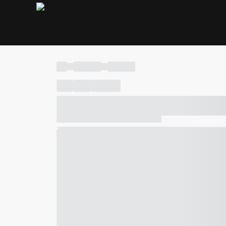
----
----- -----
----- -----
----
-----
---- ------
----- ----- -- ------ ---- ---- -- ---
----- ----- -- ------ ----- ----- -- ------