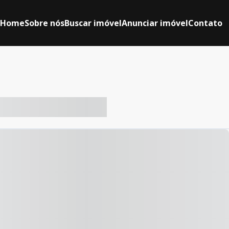
Home
Sobre nós
Buscar imóvel
Anunciar imóvel
Contato
-- ----- ----- --- ------