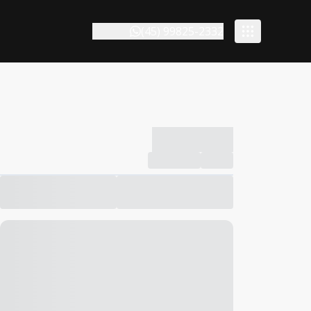
(45) 99825-2332
-------------
Compartilhar
Favorito