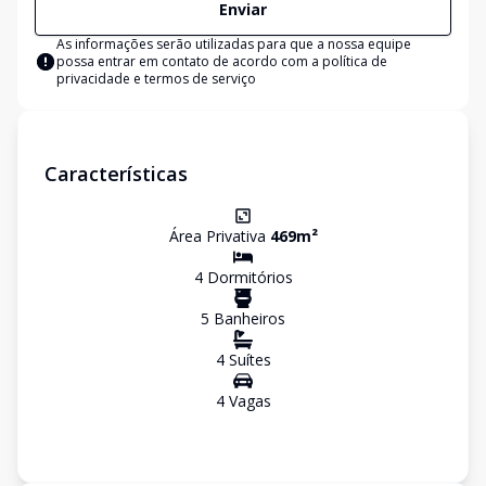
Enviar
As informações serão utilizadas para que a nossa equipe
possa entrar em contato de acordo com a
política de
privacidade e termos de serviço
Características
Área Privativa
469
m²
4
Dormitório
s
5
Banheiro
s
4
Suíte
s
4
Vaga
s