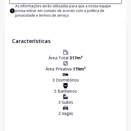
As informações serão utilizadas para que a nossa equipe
possa entrar em contato de acordo com a
política de
privacidade e termos de serviço
Características
Área Total
317
m²
Área Privativa
170
m²
3
Dormitório
s
5
Banheiro
s
3
Suíte
s
2
Vaga
s