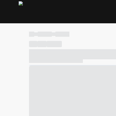
----
----- -----
----- -----
----
-----
---- ------
----- ----- -- ------ ---- ---- -- ---
----- ----- -- ------ ----- ----- -- ------