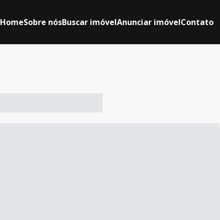
Home
Sobre nós
Buscar imóvel
Anunciar imóvel
Contato
-- ----- ----- --- ------