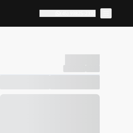
(45) 99825-2332
-------------
Compartilhar
Favorito