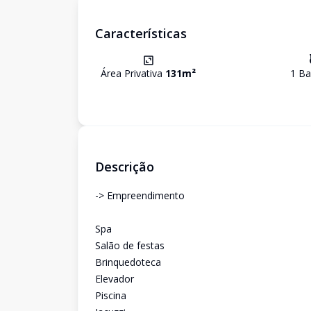
Características
Área Privativa
131
m²
1
Ba
Descrição
-> Empreendimento
Spa
Salão de festas
Brinquedoteca
Elevador
Piscina