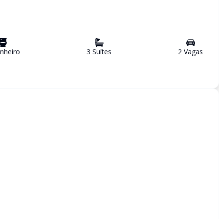
nheiro
3
Suíte
s
2
Vaga
s