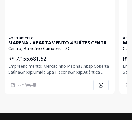
Apartamento
Apa
MARENA - APARTAMENTO 4 SUÍTES CENTRO
MAR
BALNEÁRIO CAMBORIÚ
BAL
Centro, Balneário Camboriú - SC
Cent
R$ 7.155.681,52
R$ 
Empreendimento; Mercadinho Piscina&nbsp;Coberta
Empreendimen
Saúna&nbsp;Úmida Spa Piscona&nbsp;Atlântica
Saúna&nbsp
Quiosque Jardim&nbsp;Marena Espaço&nbsp;Pet
Quiosque Jardim&nbsp
Casa&nbsp;da&nbsp;Piscina
Casa
177
m²
4
1
2
Casa&nbsp;do&nbsp;Sítio Parquinho
Casa&n
Festas&nbsp;Infantil Piscininha Espaço&nbs