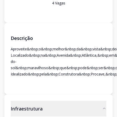
4
Vaga
s
Descrição
Aproveite&nbsp;o&nbsp;melhor&nbsp;da&nbsp;vista&nbsp;d
Localizado&nbsp;na&nbsp;Avenida&nbsp;Atlântica,&nbsp;em
do-
sol&nbsp;maravilhoso&nbsp;que&nbsp;pode&nbsp;ser&nbsp;
Idealizado&nbsp;pela&nbsp;Construtora&nbsp;Procave,&nbsp
Infraestrutura