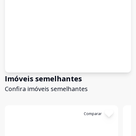
Imóveis semelhantes
Confira imóveis semelhantes
Cód:
906351
Comparar
Có