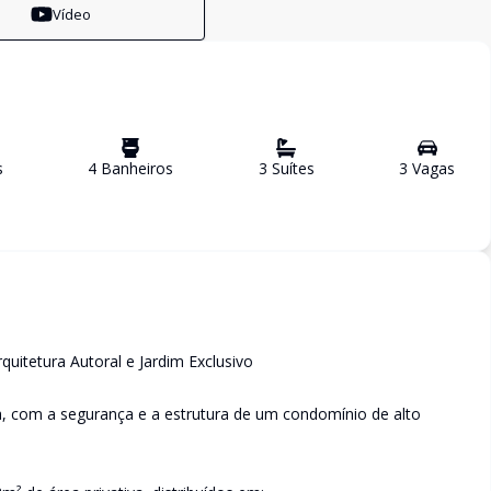
Vídeo
s
4
Banheiro
s
3
Suíte
s
3
Vaga
s
uitetura Autoral e Jardim Exclusivo
, com a segurança e a estrutura de um condomínio de alto