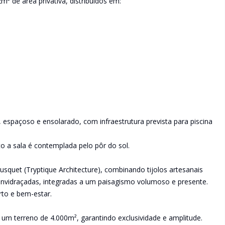
 de área privativa, distribuídos em:
, espaçoso e ensolarado, com infraestrutura prevista para piscina
 a sala é contemplada pelo pôr do sol.
usquet (Tryptique Architecture), combinando tijolos artesanais
 envidraçadas, integradas a um paisagismo volumoso e presente.
to e bem-estar.
um terreno de 4.000m², garantindo exclusividade e amplitude.