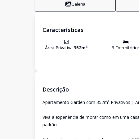
Galeria
Características
Área Privativa
352
m²
3
Dormitório
Descrição
Apartamento Garden com 352m² Privativos | Arq
Viva a experiência de morar como em uma casa
padrão.