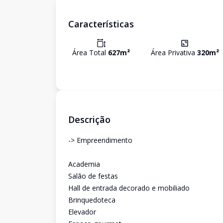
Características
Área Total
627
m²
Área Privativa
320
m²
Descrição
-> Empreendimento
Academia
Salão de festas
Hall de entrada decorado e mobiliado
Brinquedoteca
Elevador