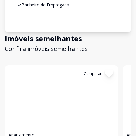
Banheiro de Empregada
Imóveis semelhantes
Confira imóveis semelhantes
Cód:
907251
Comparar
Có
Apartamento
Apa