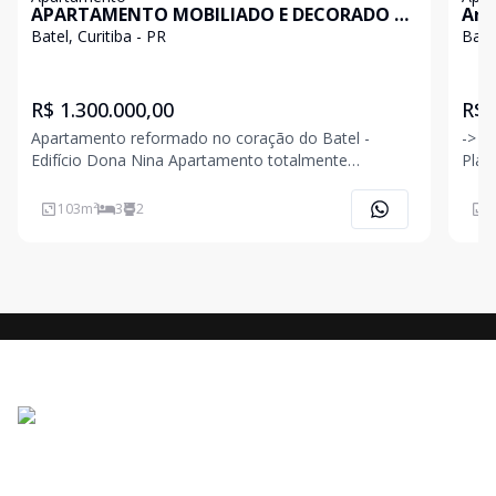
APARTAMENTO MOBILIADO E DECORADO 3
Art
QUARTOS 1 SUÍTE BATEL CURITIBA
SUÍ
Batel, Curitiba - PR
Batel
R$ 1.300.000,00
R$ 
Apartamento reformado no coração do Batel -
-> Empree
Edifício Dona Nina Apartamento totalmente
Playground Spa Sa
reformado, pronto para morar, localizado em uma
Guarita de
das regiões mais desejadas de Curitiba. Com 142 m²
decorad
103
m²
3
2
4
de área total e 103 m² privativos, o imóvel apresenta
Brinquedoteca 
uma planta
Pisc