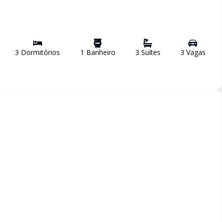
3
Dormitório
s
1
Banheiro
3
Suíte
s
3
Vaga
s