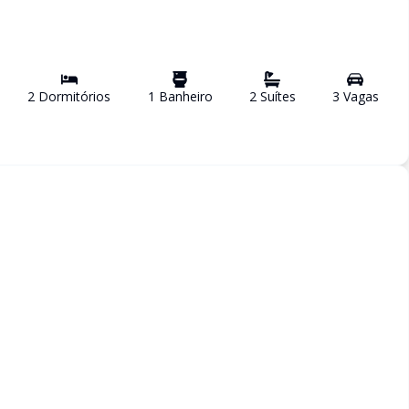
2
Dormitório
s
1
Banheiro
2
Suíte
s
3
Vaga
s