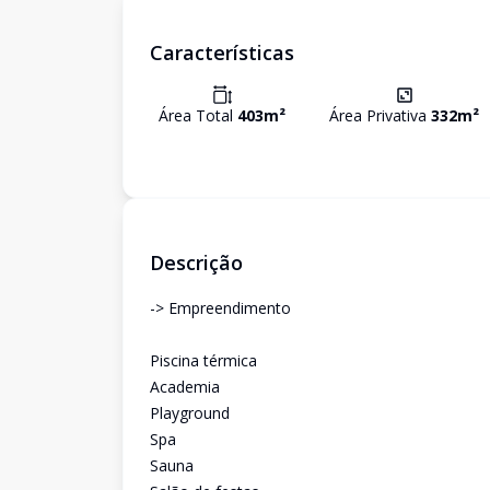
Características
Área Total
403
m²
Área Privativa
332
m²
Descrição
-> Empreendimento
Piscina térmica
Academia
Playground
Spa
Sauna