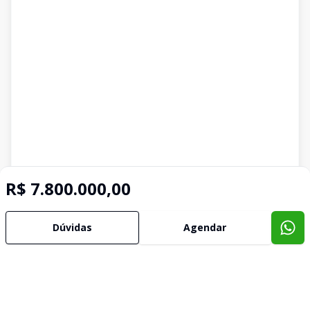
R$ 7.800.000,00
Imóveis semelhantes
Confira imóveis semelhantes
Dúvidas
Agendar
Cód:
906228
Comparar
Có