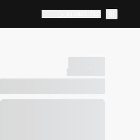
(45) 99825-2332
-------------
Compartilhar
Favorito