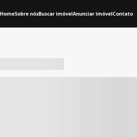
Home
Sobre nós
Buscar imóvel
Anunciar imóvel
Contato
-- ----- ----- --- ------