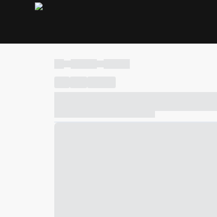
----
----- -----
----- -----
----
-----
---- ------
----- ----- -- ------ ---- ---- -- ---
----- ----- -- ------ ----- ----- -- ------