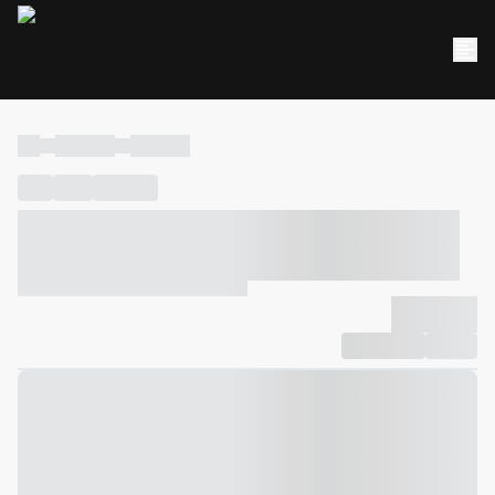
----
----- -----
----- -----
----
-----
---- ------
----- ----- -- ------ ---- ---- -- ----- ----- -----
--- ------
----- ----- -- ------ ----- ----- -- ------
-------------
Compartilhar
Favorito