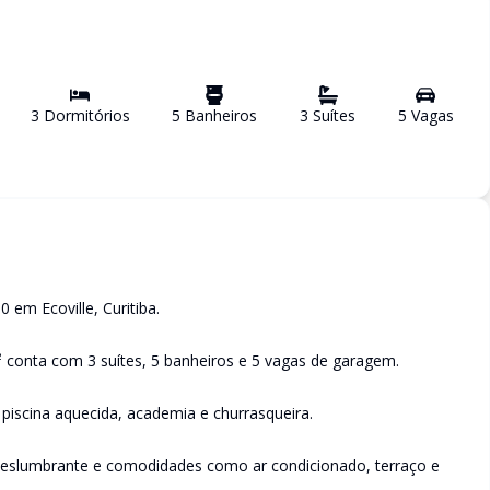
3
Dormitório
s
5
Banheiro
s
3
Suíte
s
5
Vaga
s
em Ecoville, Curitiba.
 conta com 3 suítes, 5 banheiros e 5 vagas de garagem.
 piscina aquecida, academia e churrasqueira.
deslumbrante e comodidades como ar condicionado, terraço e